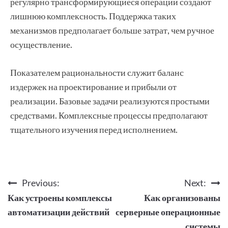
регулярно трансформирующиеся операции создают
лишнюю комплексность. Поддержка таких
механизмов предполагает больше затрат, чем ручное
осуществление.
Показателем рациональности служит баланс
издержек на проектирование и прибыли от
реализации. Базовые задачи реализуются простыми
средствами. Комплексные процессы предполагают
тщательного изучения перед исполнением.
Previous:
Next:
Post
Как устроены комплексы
Как организованы
navigation
автоматизации действий
серверные операционные
системы