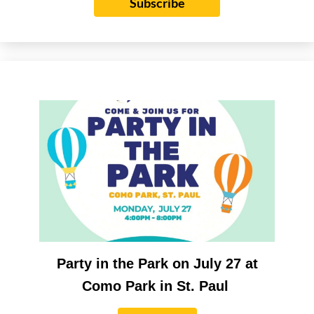
Subscribe
Party in the Park on July 27 at
Como Park in St. Paul