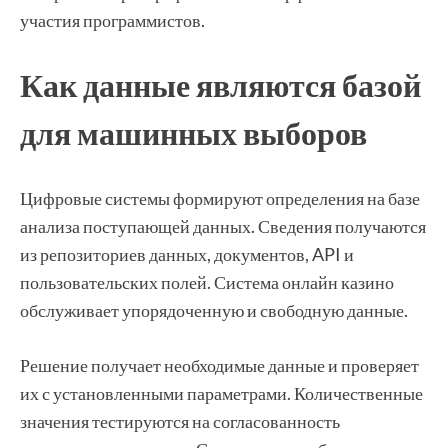
участия программистов.
Как данные являются базой
для машинных выборов
Цифровые системы формируют определения на базе
анализа поступающей данных. Сведения получаются
из репозиториев данных, документов, API и
пользовательских полей. Система онлайн казино
обслуживает упорядоченную и свободную данные.
Решение получает необходимые данные и проверяет
их с установленными параметрами. Количественные
значения тестируются на согласованность