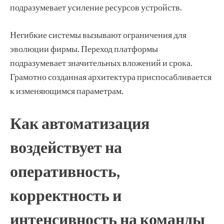
подразумевает усиление ресурсов устройств.
Негибкие системы вызывают ограничения для
эволюции фирмы. Переход платформы
подразумевает значительных вложений и срока.
Грамотно созданная архитектура приспосабливается
к изменяющимся параметрам.
Как автоматизация
воздействует на
оперативность,
корректность и
интенсивность на команды