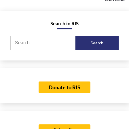
Search in RIS
Search
for:
Donate to RIS