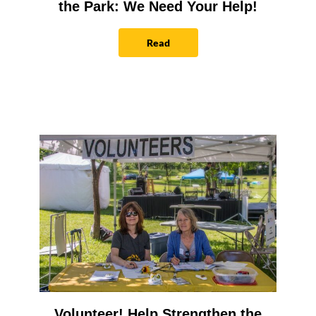
the Park: We Need Your Help!
Read
Volunteer! Help Strengthen the