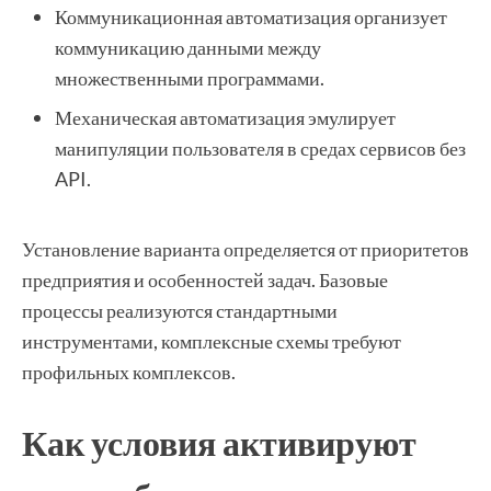
Коммуникационная автоматизация организует
коммуникацию данными между
множественными программами.
Механическая автоматизация эмулирует
манипуляции пользователя в средах сервисов без
API.
Установление варианта определяется от приоритетов
предприятия и особенностей задач. Базовые
процессы реализуются стандартными
инструментами, комплексные схемы требуют
профильных комплексов.
Как условия активируют