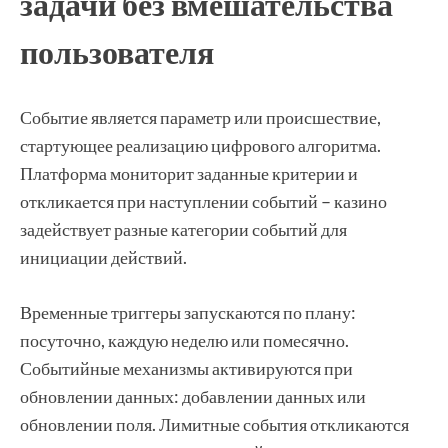
задачи без вмешательства
пользователя
Событие является параметр или происшествие,
стартующее реализацию цифрового алгоритма.
Платформа мониторит заданные критерии и
откликается при наступлении событий – казино
задействует разные категории событий для
инициации действий.
Временные триггеры запускаются по плану:
посуточно, каждую неделю или помесячно.
Событийные механизмы активируются при
обновлении данных: добавлении данных или
обновлении поля. Лимитные события откликаются