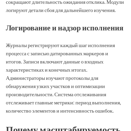
сокращают длительность ожидания отклика. Модули
логируют детали сбоя для дальнейшего изучения.
Логирование и надзор исполнения
Журналы регистрируют каждый шаг исполнения
процесса с записью датированных маркеров и
итогов. Записи включают данные о входных
характеристиках и конечных итогах.
Администраторы изучают протоколы для
обнаружения узких участков и оптимизации
производительности. Система отслеживания
отслеживает главные метрики: период выполнения,
количество элементов и интенсивность ошибок.
Почему масштабируемость