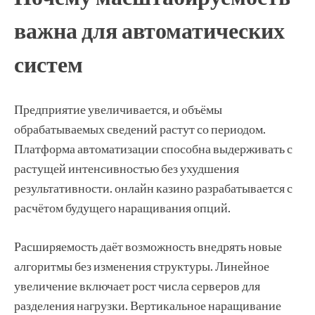
важна для автоматических
систем
Предприятие увеличивается, и объёмы
обрабатываемых сведений растут со периодом.
Платформа автоматизации способна выдерживать с
растущей интенсивностью без ухудшения
результативности. онлайн казино разрабатывается с
расчётом будущего наращивания опций.
Расширяемость даёт возможность внедрять новые
алгоритмы без изменения структуры. Линейное
увеличение включает рост числа серверов для
разделения нагрузки. Вертикальное наращивание