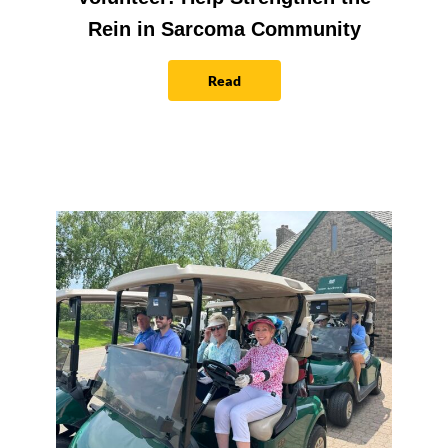
Rein in Sarcoma Community
Read