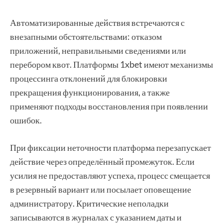
Автоматизированные действия встречаются с
внезапными обстоятельствами: отказом
приложений, неправильными сведениями или
перебором квот. Платформы 1xbet имеют механизмы
процессинга отклонений для блокировки
прекращения функционирования, а также
применяют подходы восстановления при появлении
ошибок.
При фиксации неточности платформа перезапускает
действие через определённый промежуток. Если
усилия не предоставляют успеха, процесс смещается
в резервный вариант или посылает оповещение
администратору. Критические неполадки
записываются в журналах с указанием даты и