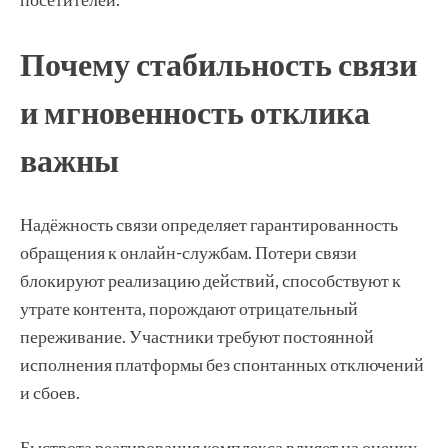
Почему стабильность связи
и мгновенность отклика
важны
Надёжность связи определяет гарантированность
обращения к онлайн-службам. Потери связи
блокируют реализацию действий, способствуют к
утрате контента, порождают отрицательный
переживание. Участники требуют постоянной
исполнения платформы без спонтанных отключений
и сбоев.
Быстрота реагирования комплекса влияет на оценку