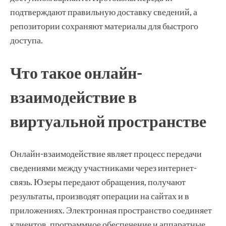
подтверждают правильную доставку сведений, а
репозитории сохраняют материалы для быстрого
доступа.
Что такое онлайн-
взаимодействие в
виртуальной пространстве
Онлайн-взаимодействие являет процесс передачи
сведениями между участниками через интернет-
связь. Юзеры передают обращения, получают
результаты, производят операции на сайтах и в
приложениях. Электронная пространство соединяет
клиентов, программное обеспечение и аппаратные