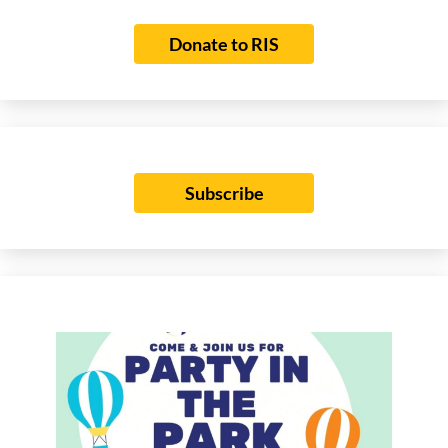
Donate to RIS
Subscribe