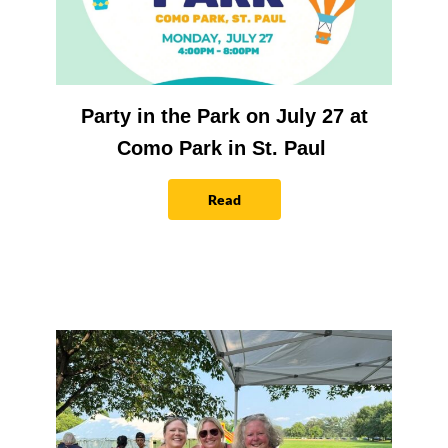
Party in the Park on July 27 at
Como Park in St. Paul
Read