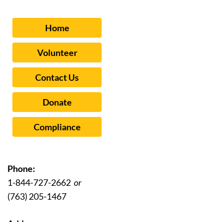
Home
Volunteer
Contact Us
Donate
Compliance
Phone:
1-844-727-2662
or
(763) 205-1467