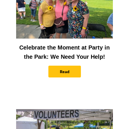
Celebrate the Moment at Party in
the Park: We Need Your Help!
Read