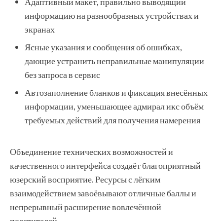
Адаптивный макет, правильно выводящий
информацию на разнообразных устройствах и
экранах
Ясные указания и сообщения об ошибках,
дающие устранить неправильные манипуляции
без запроса в сервис
Автозаполнение бланков и фиксация внесённых
информации, уменьшающее адмирал икс объём
требуемых действий для получения намерения
Объединение технических возможностей и
качественного интерфейса создаёт благоприятный
юзерский восприятие. Ресурсы с лёгким
взаимодействием завоёвывают отличные баллы и
непрерывный расширение вовлечённой
посетителей.