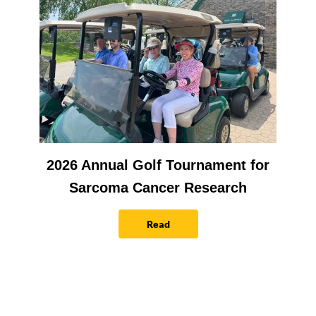
2026 Annual Golf Tournament for
Sarcoma Cancer Research
Read