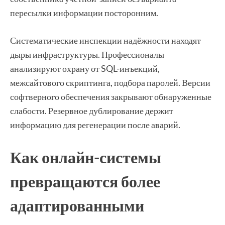
пересылки информации посторонним.
Систематические инспекции надёжности находят
дыры инфраструктуры. Профессионалы
анализируют охрану от SQL-инъекций,
межсайтового скриптинга, подбора паролей. Версии
софтверного обеспечения закрывают обнаруженные
слабости. Резервное дублирование держит
информацию для регенерации после аварий.
Как онлайн-системы
превращаются более
адаптированными