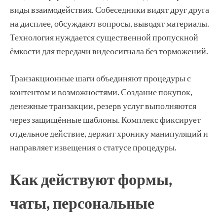
виды взаимодействия. Собеседники видят друг друга
на дисплее, обсуждают вопросы, выводят материалы.
Технология нуждается существенной пропускной
ёмкости для передачи видеосигнала без торможений.
Транзакционные шаги объединяют процедуры с
контентом и возможностями. Создание покупок,
денежные транзакции, резерв услуг выполняются
через защищённые шаблоны. Комплекс фиксирует
отдельное действие, держит хронику манипуляций и
направляет извещения о статусе процедуры.
Как действуют формы,
чаты, персональные