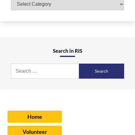
Categories
Search in RIS
Search
for:
Home
Volunteer