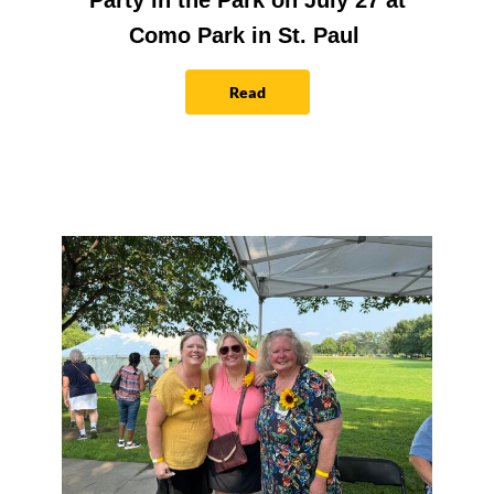
Como Park in St. Paul
Read