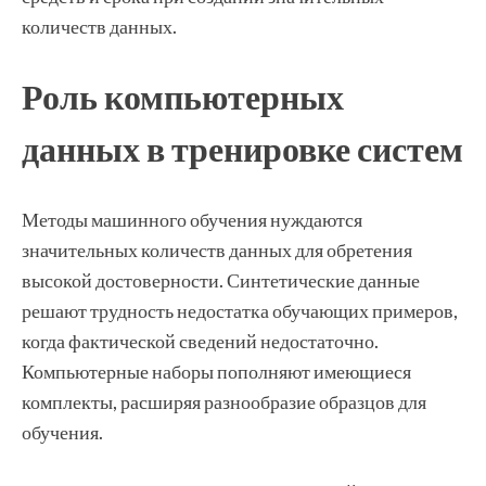
количеств данных.
Роль компьютерных
данных в тренировке систем
Методы машинного обучения нуждаются
значительных количеств данных для обретения
высокой достоверности. Синтетические данные
решают трудность недостатка обучающих примеров,
когда фактической сведений недостаточно.
Компьютерные наборы пополняют имеющиеся
комплекты, расширяя разнообразие образцов для
обучения.