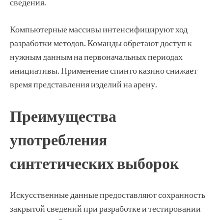
сведения.
Компьютерные массивы интенсифицируют ход
разработки методов. Команды обретают доступ к
нужным данным на первоначальных периодах
инициативы. Применение спинто казино снижает
время представления изделий на арену.
Преимущества
употребления
синтетических выборок
Искусственные данные предоставляют сохранность
закрытой сведений при разработке и тестировании