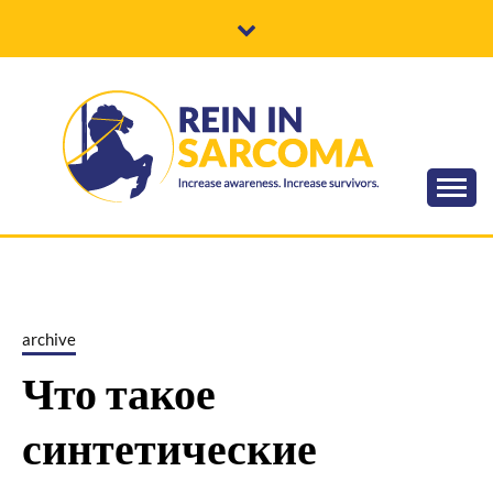
Skip
to
content
Increase awareness. Increase survivors.
REIN IN
SARCOMA
archive
Что такое
синтетические