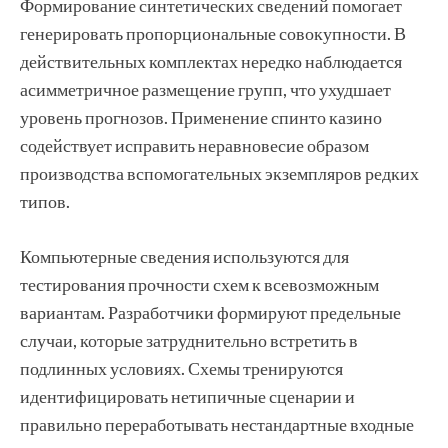
Формирование синтетических сведений помогает
генерировать пропорциональные совокупности. В
действительных комплектах нередко наблюдается
асимметричное размещение групп, что ухудшает
уровень прогнозов. Применение спинто казино
содействует исправить неравновесие образом
производства вспомогательных экземпляров редких
типов.
Компьютерные сведения используются для
тестирования прочности схем к всевозможным
вариантам. Разработчики формируют предельные
случаи, которые затруднительно встретить в
подлинных условиях. Схемы тренируются
идентифицировать нетипичные сценарии и
правильно переработывать нестандартные входные