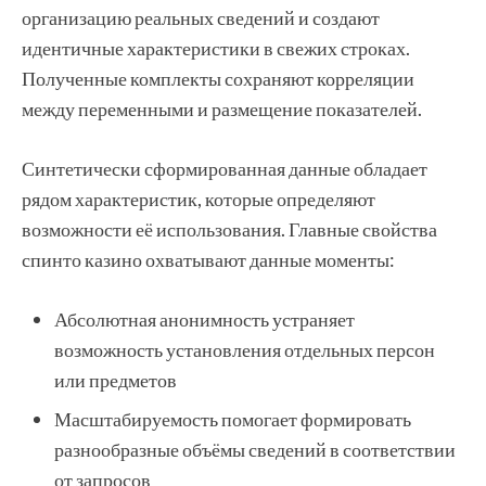
организацию реальных сведений и создают
идентичные характеристики в свежих строках.
Полученные комплекты сохраняют корреляции
между переменными и размещение показателей.
Синтетически сформированная данные обладает
рядом характеристик, которые определяют
возможности её использования. Главные свойства
спинто казино охватывают данные моменты:
Абсолютная анонимность устраняет
возможность установления отдельных персон
или предметов
Масштабируемость помогает формировать
разнообразные объёмы сведений в соответствии
от запросов