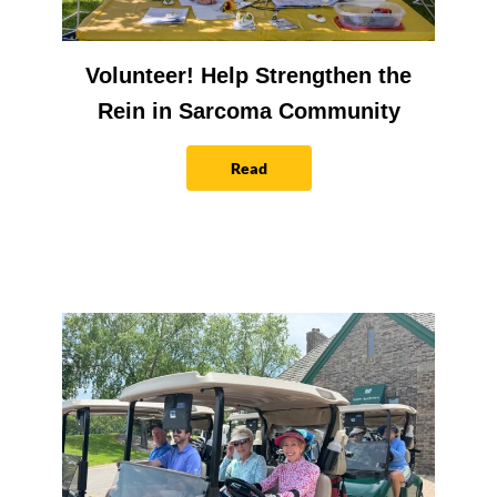
Volunteer! Help Strengthen the
Rein in Sarcoma Community
Read