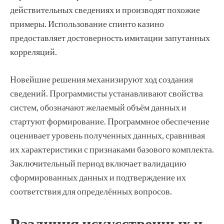
действительных сведениях и производят похожие
примеры. Использование спинто казино
предоставляет достоверность имитации запутанных
корреляций.
Новейшие решения механизируют ход создания
сведений. Программисты устанавливают свойства
систем, обозначают желаемый объём данных и
стартуют формирование. Программное обеспечение
оценивает уровень полученных данных, сравнивая
их характеристики с признаками базового комплекта.
Заключительный период включает валидацию
сформированных данных и подтверждение их
соответствия для определённых вопросов.
Различия искусственных и