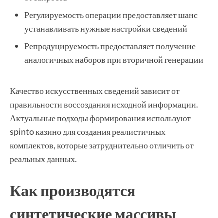
Регулируемость операции предоставляет шанс
устанавливать нужные настройки сведений
Репродуцируемость предоставляет получение
аналогичных наборов при вторичной генерации
Качество искусственных сведений зависит от
правильности воссоздания исходной информации.
Актуальные подходы формирования используют
spinto казино для создания реалистичных
комплектов, которые затруднительно отличить от
реальных данных.
Как производятся
синтетические массивы