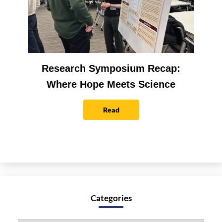
Research Symposium Recap:
Where Hope Meets Science
Read
Categories