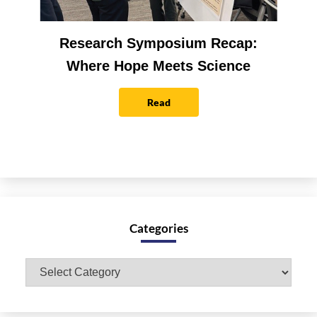
Research Symposium Recap:
Where Hope Meets Science
Read
Categories
Categories