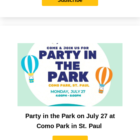
Party in the Park on July 27 at
Como Park in St. Paul