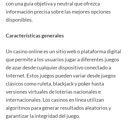
con una guía objetiva y neutral que ofrezca
información precisa sobre las mejores opciones
disponibles.
Características generales
Un casino online es un sitio web o plataforma digital
que permite a los usuarios jugar a diferentes juegos
de azar desde cualquier dispositivo conectado a
Internet. Estos juegos pueden variar desde juegos
clásicos como ruleta, blackjack y poker hasta
versiones virtuales de loterías nacionales e
internacionales. Los casinos en línea utilizan
algoritmos para generar resultados aleatorios y
garantizar la integridad del juego.