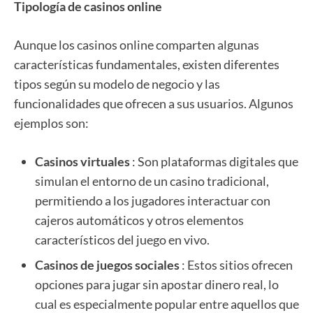
Tipología de casinos online
Aunque los casinos online comparten algunas
características fundamentales, existen diferentes
tipos según su modelo de negocio y las
funcionalidades que ofrecen a sus usuarios. Algunos
ejemplos son:
Casinos virtuales
: Son plataformas digitales que
simulan el entorno de un casino tradicional,
permitiendo a los jugadores interactuar con
cajeros automáticos y otros elementos
característicos del juego en vivo.
Casinos de juegos sociales
: Estos sitios ofrecen
opciones para jugar sin apostar dinero real, lo
cual es especialmente popular entre aquellos que