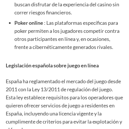
buscan disfrutar de la experiencia del casino sin
correr riesgos financieros.
Poker online
: Las plataformas específicas para
poker permiten a los jugadores competir contra
otros participantes en línea y, en ocasiones,
frente a cibernéticamente generados rivales.
Legislación española sobre juego en línea
España ha reglamentado el mercado del juego desde
2011 con la Ley 13/2011 de regulación del juego.
Esta ley establece requisitos para los operadores que
quieren ofrecer servicios de juego a residentes en
España, incluyendo una licencia vigente y la
cumplimente de criterios para evitar la explotación y