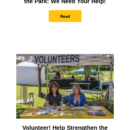
the Park: We Need Your Help!
Read
Volunteer! Help Strengthen the