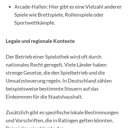
Arcade-Hallen: Hier gibt es eine Vielzahl anderer
Spiele wie Brettspiele, Rollenspiele oder
Sportwettkämpfe.
Legale und regionale Kontexte
Der Betrieb einer Spielothek wird oft durch
nationales Recht geregelt. Viele Länder haben
strenge Gesetze, die den Spielbetrieb und die
Umsatzsteuerung regeln. In Deutschland zählen
beispielsweise bestimmte Steuern auf das
Einkommen für die Staatshaushalt.
Zusätzlich gibt es spezifische lokale Bestimmungen
und Vorschriften, die in Ratingen gelten könnten.