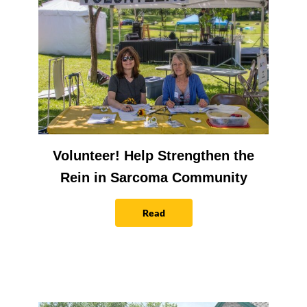
Volunteer! Help Strengthen the
Rein in Sarcoma Community
Read