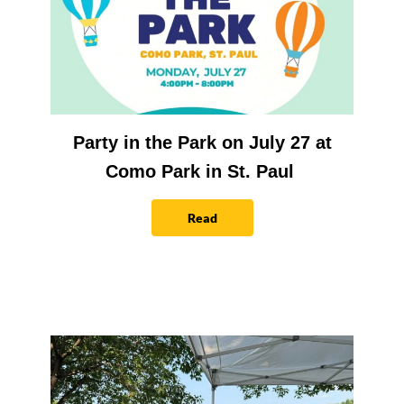
Party in the Park on July 27 at
Como Park in St. Paul
Read