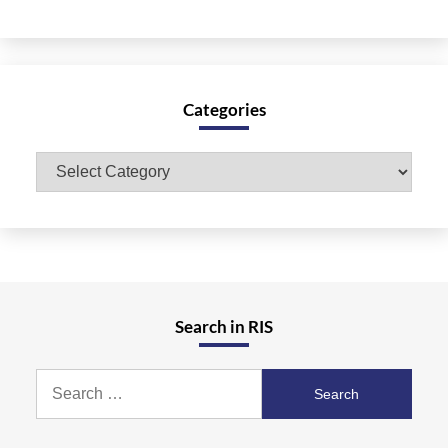
Categories
Categories
Search in RIS
Search
for: