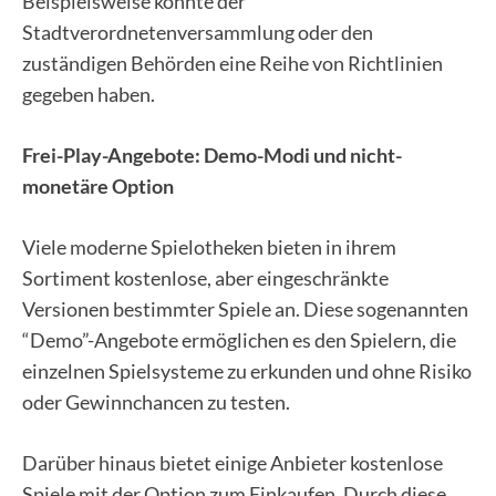
Beispielsweise könnte der
Stadtverordnetenversammlung oder den
zuständigen Behörden eine Reihe von Richtlinien
gegeben haben.
Frei-Play-Angebote: Demo-Modi und nicht-
monetäre Option
Viele moderne Spielotheken bieten in ihrem
Sortiment kostenlose, aber eingeschränkte
Versionen bestimmter Spiele an. Diese sogenannten
“Demo”-Angebote ermöglichen es den Spielern, die
einzelnen Spielsysteme zu erkunden und ohne Risiko
oder Gewinnchancen zu testen.
Darüber hinaus bietet einige Anbieter kostenlose
Spiele mit der Option zum Einkaufen. Durch diese