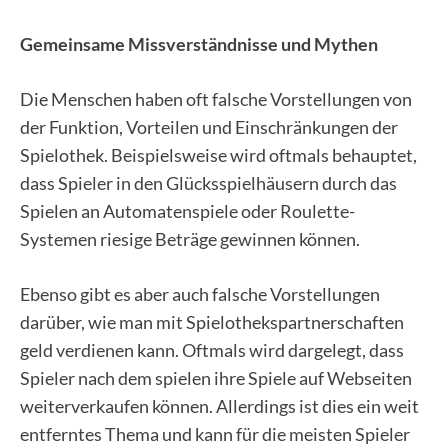
Gemeinsame Missverständnisse und Mythen
Die Menschen haben oft falsche Vorstellungen von
der Funktion, Vorteilen und Einschränkungen der
Spielothek. Beispielsweise wird oftmals behauptet,
dass Spieler in den Glücksspielhäusern durch das
Spielen an Automatenspiele oder Roulette-
Systemen riesige Beträge gewinnen können.
Ebenso gibt es aber auch falsche Vorstellungen
darüber, wie man mit Spielothekspartnerschaften
geld verdienen kann. Oftmals wird dargelegt, dass
Spieler nach dem spielen ihre Spiele auf Webseiten
weiterverkaufen können. Allerdings ist dies ein weit
entferntes Thema und kann für die meisten Spieler