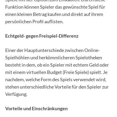
Funktion können Spieler das gewünschte Spiel für
einen kleinen Betrag kaufen und direkt auf ihrem
persönlichen Profil auflisten.
Echtgeld- gegen Freispiel-Differenz
Einer der Hauptunterschiede zwischen Online-
Spielhöhlen und herkömmlicheren Spielotheken
besteht in dem, ob ein Spieler mit echtem Geld oder
mit einem virtuellen Budget (Freie Spiele) spielt. Je
nachdem, welche Form des Spiels verwendet wird,
stehen unterschiedliche Vorteile für den Spieler zur
Verfügung.
Vorteile und Einschränkungen