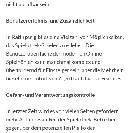
nicht abrufbar sein.
Benutzererlebnis- und Zugänglichkeit
In Ratingen gibt es eine Vielzahl von Möglichkeiten,
das Spielothek-Spielen zu erleben. Die
Benutzeroberfläche der modernen Online-
Spielhöhlen kann manchmal komplex und
überfordernd für Einsteiger sein, aber die Mehrheit
bietet einen intuitiven Zugriff auf diverse Features.
Gefahr- und Verantwortungskontrolle
In letzter Zeit wird es von vielen Seiten gefordert,
mehr Aufmerksamkeit der Spielothek-Betreiber
gegenüber dem potenziellen Risiko des