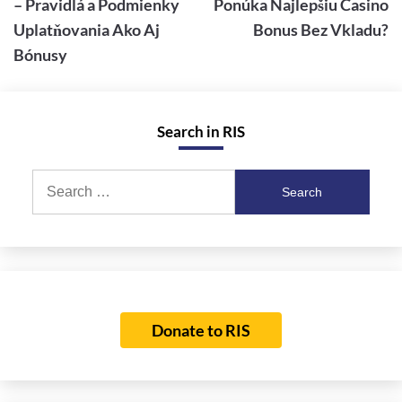
– Pravidlá a Podmienky
Ponúka Najlepšiu Casino
Uplatňovania Ako Aj
Bonus Bez Vkladu?
Bónusy
Search in RIS
Search
for:
Donate to RIS