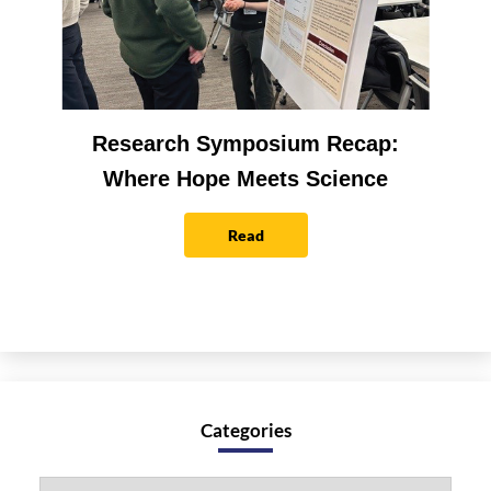
Research Symposium Recap:
Where Hope Meets Science
Read
Categories