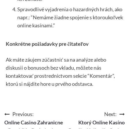
Spravodlivé vyjadrenia o hazardných hrách, ako
napr.: “Nemáme žiadne spojenie s ktoroukoľvek
online kasínami.”
Konkrétne požiadavky pre čitateľov
Ak máte záujem zúčastniť sa na analýze alebo
diskusii o bonusoch bez vkladu, môžete nás
kontaktovať prostredníctvom sekcie “Komentár”,
ktorú si nájdite hore u prvého odstavca.
Previous:
Next:
Post
Online Casino Zahranicne
Ktorý Online Kasíno
navigation