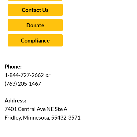
Contact Us
Donate
Compliance
Phone:
1-844-727-2662
or
(763) 205-1467
Address:
7401 Central Ave NE Ste A
Fridley, Minnesota, 55432-3571